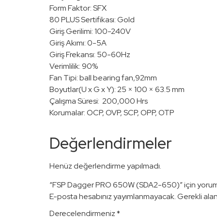
Form Faktor: SFX
80 PLUS Sertifikası: Gold
Giriş Gerilimi: 100-240V
Giriş Akımı: 0-5A
Giriş Frekansı: 50-60Hz
Verimlilik: 90%
Fan Tipi: ball bearing fan,92mm
Boyutlar(U x G x Y): 25 × 100 × 63.5 mm
Çalışma Süresi: 200,000 Hrs
Korumalar: OCP, OVP, SCP, OPP, OTP
Değerlendirmeler
Henüz değerlendirme yapılmadı.
“FSP Dagger PRO 650W (SDA2-650)” için yorum ya
E-posta hesabınız yayımlanmayacak.
Gerekli ala
Derecelendirmeniz
*