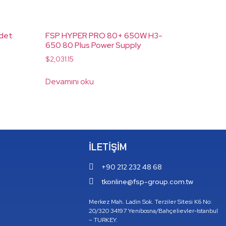
Adet
FSP HYPER PRO 80+ 650W H3-
650 80 Plus Power Supply
$
2,031.15
Devamını oku
İLETIŞIM
+90 212 232 48 68
tkonline@fsp-group.com.tw
Merkez Mah. Ladin Sok. Terziler Sitesi K6 No:
20/320 34197 Yenibosna/Bahçelievler-Istanbul
– TURKEY.