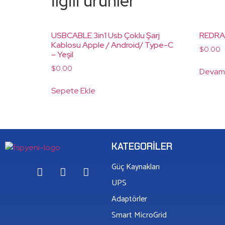
İlgili ürünler
USBCABLE 3in1 Usb Çoklu Şarj
REDRA
Kablosu Apple / Android/ Type-C
$
0.00
– Yeşil
$
0.00
Devamı
Sepete Ekle
KATEGORILER
Güç Kaynakları
UPS
Adaptörler
Smart MicroGrid