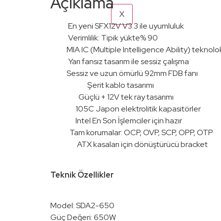
Açıklama
X
En yeni SFX12V V3.3 ile uyumluluk
Verimlilik: Tipik yükte% 90
MIA IC (Multiple Intelligence Ability) teknolok
Yarı fansız tasarım ile sessiz çalışma
Sessiz ve uzun ömürlü 92mm FDB fanı
Şerit kablo tasarımı
Güçlü + 12V tek ray tasarımı
105C Japon elektrolitik kapasitörler
Intel En Son İşlemciler için hazır
Tam korumalar: OCP, OVP, SCP, OPP, OTP
ATX kasaları için dönüştürücü bracket
Teknik Özellikler
Model: SDA2-650
Güç Değeri: 650W