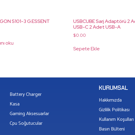
GON S101-3 G.ESSENT
USBCUBE Sarj Adaptörü 2 
USB-C 2 Adet USB-A
$
0.00
nı oku
Sepete Ekle
KURUMSAL
Battery Charger
Hakkımızda
Kasa
Gizlilik Politikası
Gaming Aksesuarlar
Kullanım Koşulları
Cpu Soğutucular
Basın Bülteni