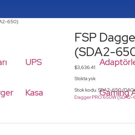
DA2-650)
FSP Dagg
(SDA2-65
rı
UPS
Adaptörl
$
3,636.41
Stokta yok
rger
Kasa
Gaming A
Stok kodu:
SDA2-650 (DAG
Dagger PRO 650W (SDA2-