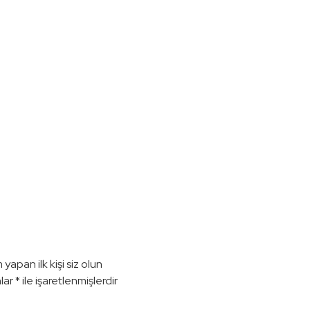
pan ilk kişi siz olun
nlar
*
ile işaretlenmişlerdir