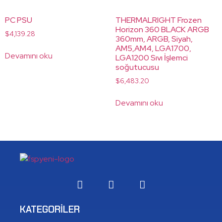
PC PSU
THERMALRIGHT Frozen
Horizon 360 BLACK ARGB
$
4,139.28
360mm, ARGB, Siyah,
AM5,AM4, LGA1700,
Devamını oku
LGA1200 Sıvı İşlemci
soğutucusu
$
6,483.20
Devamını oku
KATEGORILER