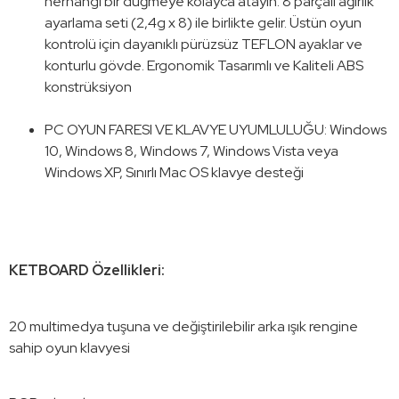
herhangi bir düğmeye kolayca atayın. 8 parçalı ağırlık
ayarlama seti (2,4g x 8) ile birlikte gelir. Üstün oyun
kontrolü için dayanıklı pürüzsüz TEFLON ayaklar ve
konturlu gövde. Ergonomik Tasarımlı ve Kaliteli ABS
konstrüksiyon
PC OYUN FARESI VE KLAVYE UYUMLULUĞU: Windows
10, Windows 8, Windows 7, Windows Vista veya
Windows XP, Sınırlı Mac OS klavye desteği
KETBOARD Özellikleri:
20 multimedya tuşuna ve değiştirilebilir arka ışık rengine
sahip oyun klavyesi