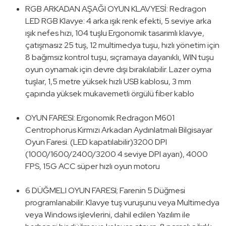
RGB ARKADAN AŞAĞI OYUN KLAVYESİ: Redragon
LED RGB Klavye: 4 arka ışık renk efekti, 5 seviye arka
ışık nefes hızı, 104 tuşlu Ergonomik tasarımlı klavye,
çatışmasız 25 tuş, 12 multimedya tuşu, hızlı yönetim için
8 bağımsız kontrol tuşu, sıçramaya dayanıklı, WIN tuşu
oyun oynamak için devre dışı bırakılabilir. Lazer oyma
tuşlar, 1,5 metre yüksek hızlı USB kablosu, 3 mm
çapında yüksek mukavemetli örgülü fiber kablo
OYUN FARESI: Ergonomik Redragon M601
Centrophorus Kırmızı Arkadan Aydınlatmalı Bilgisayar
Oyun Faresi. (LED kapatılabilir)3200 DPI
(1000/1600/2400/3200 4 seviye DPI ayarı), 4000
FPS, 15G ACC süper hızlı oyun motoru
6 DÜĞMELI OYUN FARESI; Farenin 5 Düğmesi
programlanabilir. Klavye tuş vuruşunu veya Multimedya
veya Windows işlevlerini, dahil edilen Yazılım ile