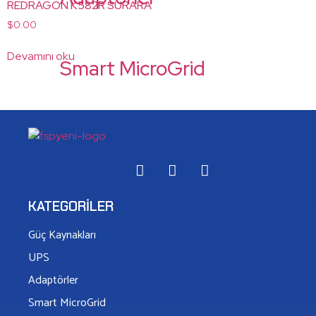
REDRAGON K582R SURARA
$
0.00
Devamını oku
Smart MicroGrid
Battery Charger
KATEGORILER
Kasa
Güç Kaynakları
UPS
Gaming Aksesuar
Adaptörler
Smart MicroGrid