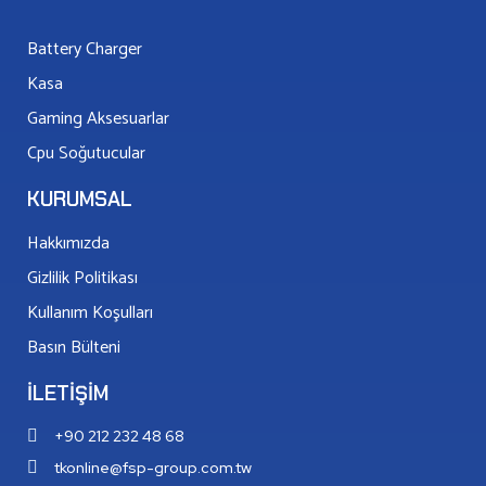
Battery Charger
CPU Soğutucular
Kasa
Gaming Aksesuarlar
HAKKIMIZDA
Cpu Soğutucular
KATALOG
İLETIŞIM
KURUMSAL
Hakkımızda
X
Gizlilik Politikası
Kullanım Koşulları
Basın Bülteni
İLETIŞIM
+90 212 232 48 68
tkonline@fsp-group.com.tw