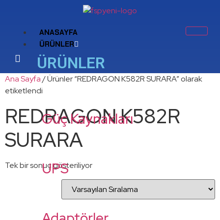
ANASAYFA
ÜRÜNLER
ÜRÜNLER
Ana Sayfa
/ Ürünler “REDRAGON K582R SURARA” olarak
etiketlendi
REDRAGON K582R
Güç Kaynakları
SURARA
UPS
Tek bir sonuç gösteriliyor
Adaptörler