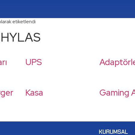
arak etiketlendi
 HYLAS
rı
UPS
Adaptörl
rger
Kasa
Gaming A
KURUMSAL