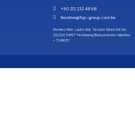
+90 212 232 48 68
tkonline@fsp-group.com.tw
Merkez Mah. Ladin Sok. Terziler Sitesi K6 No:
20/320 34197 Yenibosna/Bahçelievler-Istanbul
– TURKEY.