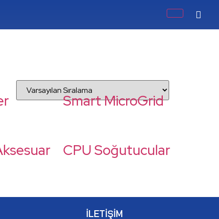
er
Smart MicroGrid
ksesuar
CPU Soğutucular
İLETIŞIM