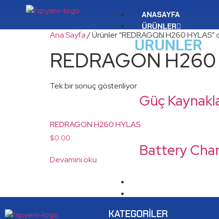
ANASAYFA
ÜRÜNLER
Ana Sayfa
/ Ürünler “REDRAGON H260 HYLAS” ol
ÜRÜNLER
REDRAGON H260
Tek bir sonuç gösteriliyor
Güç Kaynakla
REDRAGON H260 HYLAS
$
0.00
Battery Cha
Devamını oku
HAKKIMIZDA
KATALOG
İLETIŞIM
KATEGORILER