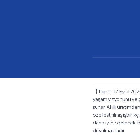
Bu Yazıyı Paylaşı
【Taipei, 17 Eylül 2020
yaşam vizyonunu ve gel
sunar. Akıllı üretimde
özelleştirilmiş işbirl
daha iyi bir gelecek i
duyulmaktadır.