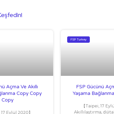
Keşfedin!
FSP Turkey
ü Açma Ve Akıllı
FSP Gücünü Açma
ğlanma Copy Copy
Yaşama Bağlanma
Copy
【Taipei, 17 Ey
Akıllılaştırma, diji
 17 Eylül 2020】