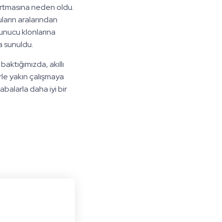
 artmasına neden oldu.
rın aralarından
sunucu klonlarına
 sunuldu.
ktığımızda, akıllı
rle yakın çalışmaya
balarla daha iyi bir