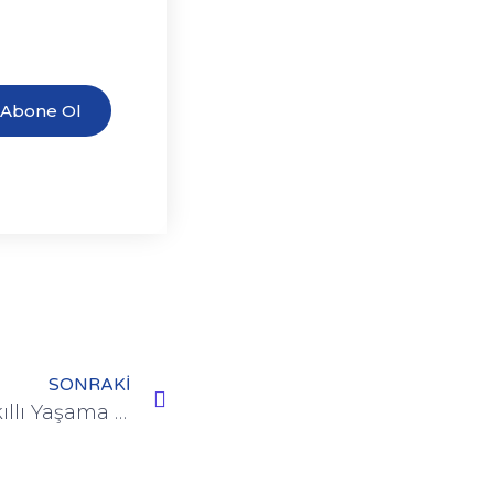
Abone Ol
SONRAKI
FSP Gücünü Açma ve Akıllı Yaşama Bağlanma Copy