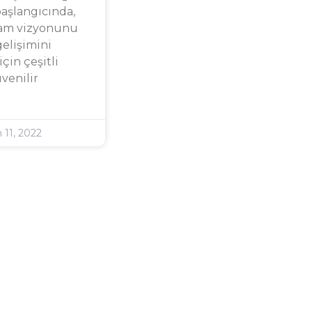
aşlangıcında,
şam vizyonunu
elişimini
çin çeşitli
üvenilir
 11, 2022