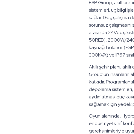
FSP Group, akıllı üreti
sistemleri, uç bilgi i
sağlar. Güç çalışma d
sorunsuz çalışmasını sa
arasında 24Vdc çıkışl
50REB), 2000W/2400W
kaynağı bulunur. (FSP
300kVA) ve IP67 sınıf
Akıllı şehir planı, akıllı
Group’un insanların ak
katkıdır. Programlanabi
depolama sistemleri, şa
aydınlatması güç kayn
sağlamak için yedek pi
Oyun alanında, Hydro
endüstriyel sınıf kon
gereksinimleriyle uyum