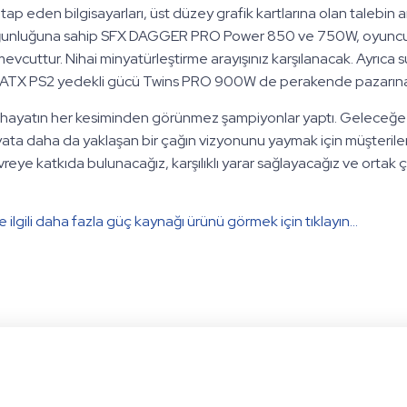
tap eden bilgisayarları, üst düzey grafik kartlarına olan talebin
unluğuna sahip SFX DAGGER PRO Power 850 ve 750W, oyuncula
evcuttur. Nihai minyatürleştirme arayışınız karşılanacak. Ayrıca 
k ATX PS2 yedekli gücü Twins PRO 900W de perakende pazarına
ayatın her kesiminden görünmez şampiyonlar yaptı. Geleceğe ba
ata daha da yaklaşan bir çağın vizyonunu yaymak için müşterile
ye katkıda bulunacağız, karşılıklı yarar sağlayacağız ve ortak ça
le ilgili daha fazla güç kaynağı ürünü görmek için tıklayın…