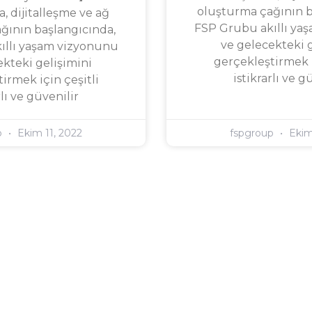
oluşturma çağının b
a, dijitalleşme ve ağ
FSP Grubu akıllı ya
ğının başlangıcında,
ve gelecekteki g
ıllı yaşam vizyonunu
gerçekleştirmek i
ekteki gelişimini
istikrarlı ve g
irmek için çeşitli
rlı ve güvenilir
p
Ekim 11, 2022
fspgroup
Ekim