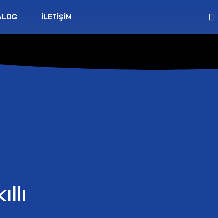
ALOG
İLETIŞIM
llı