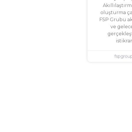
Akıllılaştırm
oluşturma ça
FSP Grubu ak
ve gelec
gerçekleşt
istikra
fspgrou