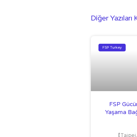
Diğer Yazıları 
FSP Turkey
FSP Gücün
Yaşama Ba
【Taipei,