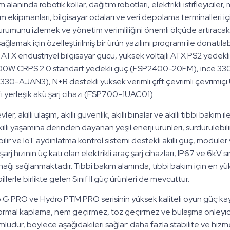
m alanında robotik kollar, dağıtım robotları, elektrikli istifleyiciler
şlem ekipmanları, bilgisayar odaları ve veri depolama terminalleri 
urumunu izlemek ve yönetim verimliliğini önemli ölçüde artıracak
ğlamak için özelleştirilmiş bir ürün yazılımı programı ile donatılab
ı ATX endüstriyel bilgisayar gücü, yüksek voltajlı ATX PS2 yede
 CRPS 2.0 standart yedekli güç (FSP2400-20FM), ince 330W
330-AJAN3), N+R destekli yüksek verimli çift çevrimli çevrimiç
ı yerleşik akü şarj cihazı (FSP700-1UAC01).
 evler, akıllı ulaşım, akıllı güvenlik, akıllı binalar ve akıllı tıbbi bakım 
ıllı yaşamına derinden dayanan yeşil enerji ürünleri, sürdürülebil
lir ve IoT aydınlatma kontrol sistemi destekli akıllı güç, modüler v
rj hızının üç katı olan elektrikli araç şarj cihazları, IP67 ve 6kV s
ağı sağlanmaktadır. Tıbbi bakım alanında, tıbbi bakım için en y
llerle birlikte gelen Sınıf II güç ürünleri de mevcuttur.
 G PRO ve Hydro PTM PRO serisinin yüksek kaliteli oyun güç ka
formal kaplama, nem geçirmez, toz geçirmez ve bulaşma önleyici
ludur, böylece aşağıdakileri sağlar: daha fazla stabilite ve hizme