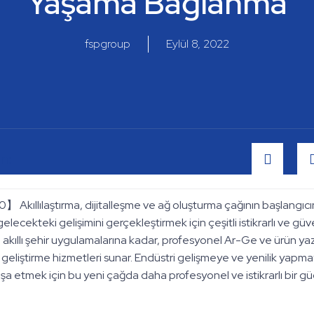
Yaşama Bağlanma
fspgroup
Eylül 8, 2022
n:
】 Akıllılaştırma, dijitalleşme ve ağ oluşturma çağının başlangıcı
ecekteki gelişimini gerçekleştirmek için çeşitli istikrarlı ve güv
n akıllı şehir uygulamalarına kadar, profesyonel Ar-Ge ve ürün yaz
ikçi geliştirme hizmetleri sunar. Endüstri gelişmeye ve yenilik y
nşa etmek için bu yeni çağda daha profesyonel ve istikrarlı bir gü