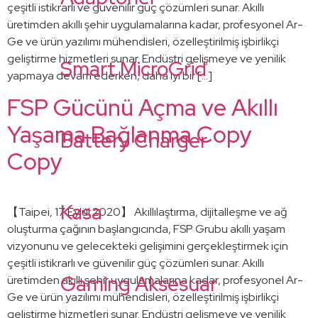
çeşitli istikrarlı ve güvenilir güç çözümleri sunar. Akıllı
üretimden akıllı şehir uygulamalarına kadar, profesyonel Ar-
Ge ve ürün yazılımı mühendisleri, özelleştirilmiş işbirlikçi
geliştirme hizmetleri sunar. Endüstri gelişmeye ve yenilik
Smart MicroGrid
yapmaya devam ederken, daha iyi bir […]
FSP Gücünü Açma ve Akıllı
Yaşama Bağlanma Copy
Battery Charger
Copy
Kasa
【Taipei, 17 Eylül 2020】 Akıllılaştırma, dijitalleşme ve ağ
oluşturma çağının başlangıcında, FSP Grubu akıllı yaşam
vizyonunu ve gelecekteki gelişimini gerçekleştirmek için
çeşitli istikrarlı ve güvenilir güç çözümleri sunar. Akıllı
Gaming Aksesuar
üretimden akıllı şehir uygulamalarına kadar, profesyonel Ar-
Ge ve ürün yazılımı mühendisleri, özelleştirilmiş işbirlikçi
geliştirme hizmetleri sunar. Endüstri gelişmeye ve yenilik