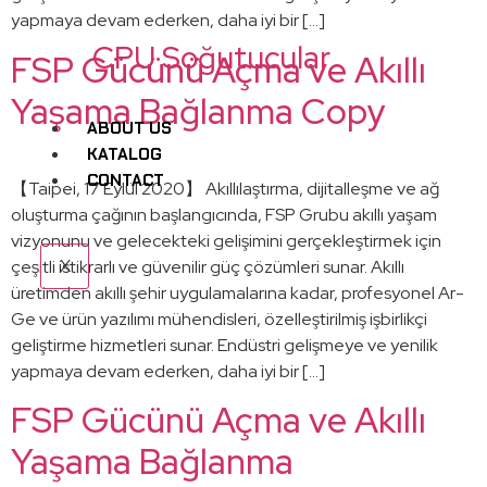
yapmaya devam ederken, daha iyi bir […]
CPU Soğutucular
FSP Gücünü Açma ve Akıllı
Yaşama Bağlanma Copy
ABOUT US
KATALOG
CONTACT
【Taipei, 17 Eylül 2020】 Akıllılaştırma, dijitalleşme ve ağ
oluşturma çağının başlangıcında, FSP Grubu akıllı yaşam
vizyonunu ve gelecekteki gelişimini gerçekleştirmek için
X
çeşitli istikrarlı ve güvenilir güç çözümleri sunar. Akıllı
üretimden akıllı şehir uygulamalarına kadar, profesyonel Ar-
Ge ve ürün yazılımı mühendisleri, özelleştirilmiş işbirlikçi
geliştirme hizmetleri sunar. Endüstri gelişmeye ve yenilik
yapmaya devam ederken, daha iyi bir […]
FSP Gücünü Açma ve Akıllı
Yaşama Bağlanma