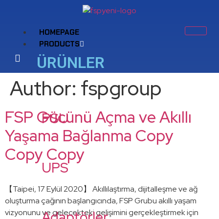
HOMEPAGE
PRODUCTS
ÜRÜNLER
Author:
fspgroup
FSP Gücünü Açma ve Akıllı
PSU
Yaşama Bağlanma Copy
Copy Copy
UPS
【Taipei, 17 Eylül 2020】 Akıllılaştırma, dijitalleşme ve ağ
oluşturma çağının başlangıcında, FSP Grubu akıllı yaşam
vizyonunu ve gelecekteki gelişimini gerçekleştirmek için
Adaptörler